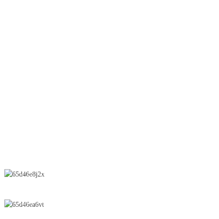
Lit fluidisé
Granulation à sec
Lifter
Ligne OEB
Granulation humide
Séchoir par pulvérisation
Suppositoire
CONTACTEZ-NOUS
N° 28, rue Chunfeng, zone de développement économique et
technologique, ville de Yichun, province du Jiangxi, Chine
0086-795-2196639