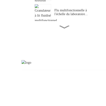
Flu multifonctionnelle à
l'échelle du laboratoire...
Séchoir à lit fluidisé continu
ma...
Granulation fermée sans
poussière...
Machine de nettoyage de
poubelles verticales
INFORMATION
PRODUIT
Comprimé à film haute
efficacité C...
À propos de nous
Mixer