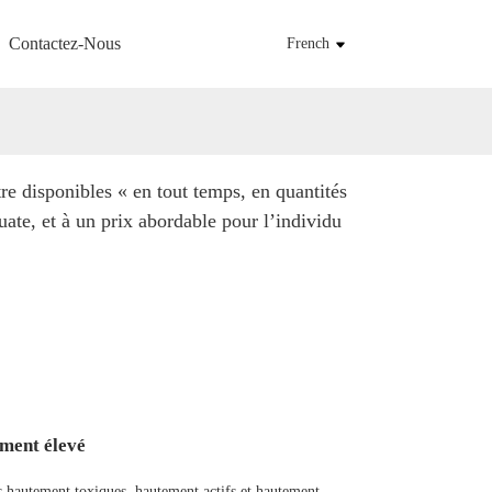
Contactez-Nous
French
re disponibles « en tout temps, en quantités
uate, et à un prix abordable pour l’individu
ement élevé
s hautement toxiques, hautement actifs et hautement