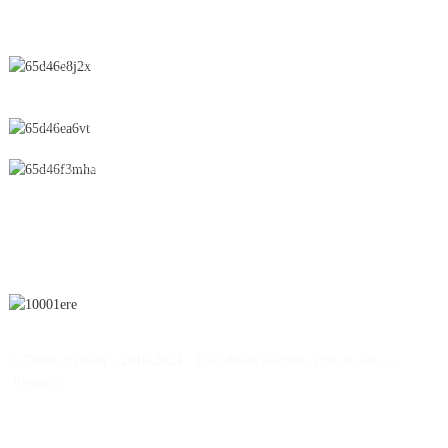
CONTACTEZ-NOUS
N° 28, rue Chunfeng, zone de développement économique et
technologique, ville de Yichun, province du Jiangxi, Chine
0086-795-2196639
sales@wonsen.cn
S'ABONNER
© Droits d'auteur - 2010-2024 : Tous droits réservés.
Plan du site
-
-
Resource