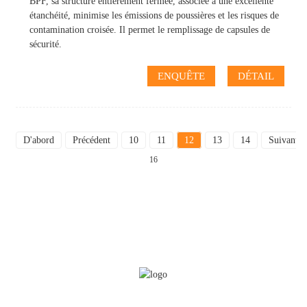
BPF, sa structure entièrement fermée, associée à une excellente
étanchéité, minimise les émissions de poussières et les risques de
contamination croisée. Il permet le remplissage de capsules de
sécurité.
ENQUÊTE
DÉTAIL
D'abord
Précédent
10
11
12
13
14
Suivant
16