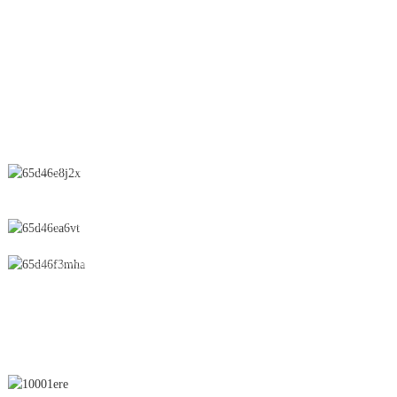
Séchoir par pulvérisation
Suppositoire
CONTACTEZ-NOUS
N° 28, rue Chunfeng, zone de développement économique et
technologique, ville de Yichun, province du Jiangxi, Chine
0086-795-2196639
sales@wonsen.cn
S'ABONNER