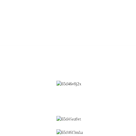
CONTACTEZ-NOUS
Nettoyage
N° 28, rue Chunfeng, zone de
développement économique et
Revêtement
technologique, ville de Yichun, prov
du Jiangxi, Chine
Lit fluidisé
0086-795-2196639
Lifter
Granulation humide
sales@wonsen.cn