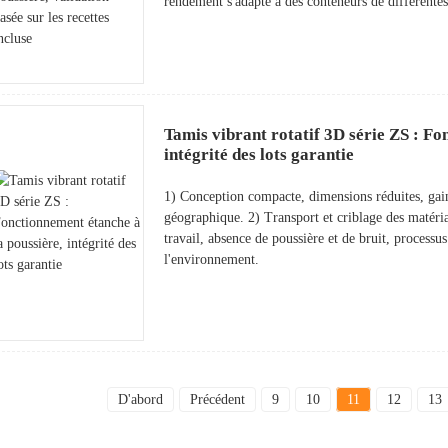
rendement s'adapte à des conteneurs de différentes 
Tamis vibrant rotatif 3D série ZS : Fo
intégrité des lots garantie
1) Conception compacte, dimensions réduites, gain 
géographique. 2) Transport et criblage des matéria
travail, absence de poussière et de bruit, processu
l'environnement.
D'abord
Précédent
9
10
11
12
13