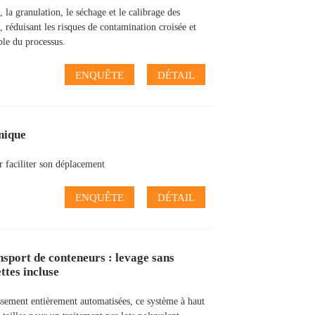
la granulation, le séchage et le calibrage des
 réduisant les risques de contamination croisée et
ble du processus.
ENQUÊTE
DÉTAIL
nique
r faciliter son déplacement
ENQUÊTE
DÉTAIL
nsport de conteneurs : levage sans
ttes incluse
ssement entièrement automatisées, ce système à haut