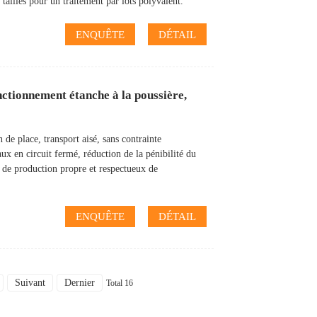
tailles pour un traitement par lots polyvalent.
ENQUÊTE
DÉTAIL
nctionnement étanche à la poussière,
de place, transport aisé, sans contrainte
ux en circuit fermé, réduction de la pénibilité du
s de production propre et respectueux de
ENQUÊTE
DÉTAIL
Suivant
Dernier
Total 16