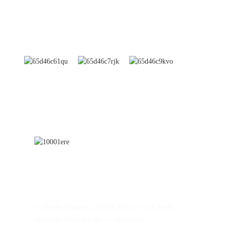
S'ABONNER
ince
© Droits d'auteur - 2010-2024 : Tous droits
réservés.
Plan du site
-
-
Resource