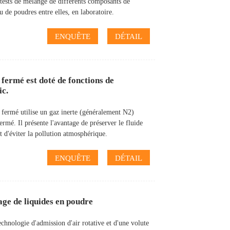
 tests de mélange de différents composants de
u de poudres entre elles, en laboratoire.
ENQUÊTE
DÉTAIL
 fermé est doté de fonctions de
ic.
 fermé utilise un gaz inerte (généralement N2)
rmé. Il présente l'avantage de préserver le fluide
t d'éviter la pollution atmosphérique.
ENQUÊTE
DÉTAIL
age de liquides en poudre
echnologie d'admission d'air rotative et d'une volute