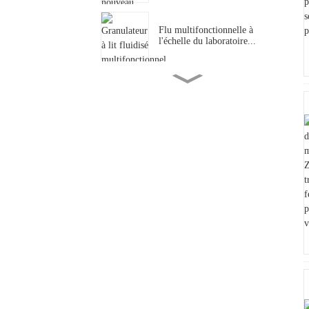
Flu multifonctionnelle à
l'échelle du laboratoire...
Séchoir à lit fluidisé continu
ma...
Granulation fermée sans
poussière...
Machine de nettoyage de
poubelles verticales
Comprimé à film haute
efficacité C...