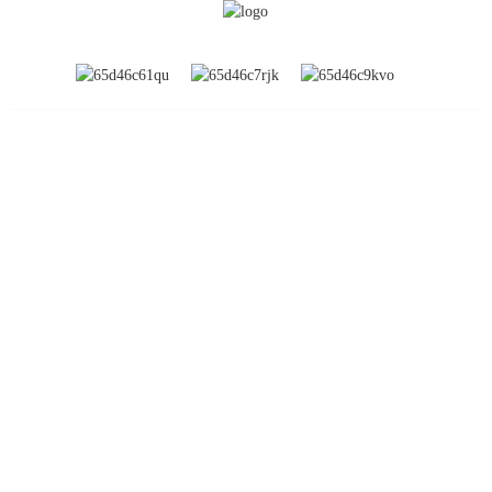
INFORMATION
À propos de nous
Expositions mondiales
Visite de l'usine
Contactez-nous
FAQ
PRODUIT