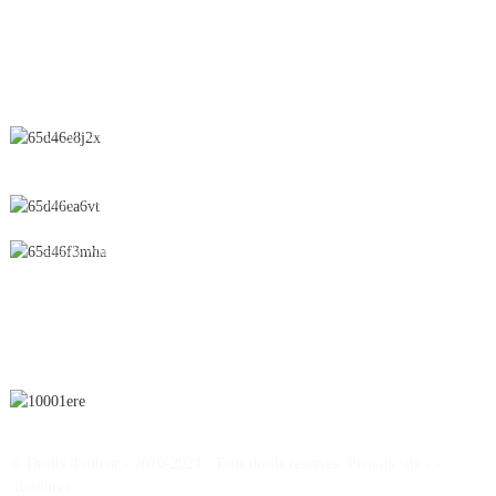
CONTACTEZ-NOUS
N° 28, rue Chunfeng, zone de développement économique et
technologique, ville de Yichun, province du Jiangxi, Chine
0086-795-2196639
sales@wonsen.cn
S'ABONNER
© Droits d'auteur - 2010-2024 : Tous droits réservés.
Plan du site
-
-
Resource