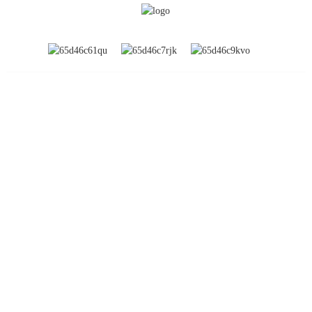
INFORMATION
À propos de nous
Expositions mondiales
Visite de l'usine
Contactez-nous
FAQ
PRODUIT