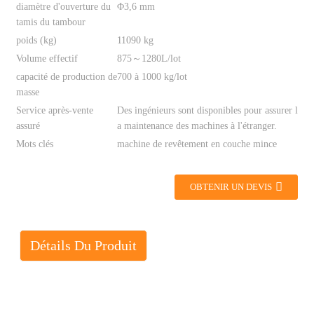
diamètre d'ouverture du
Φ3,6 mm
tamis du tambour
poids (kg)
11090 kg
Volume effectif
875～1280L/lot
capacité de production de
700 à 1000 kg/lot
masse
Service après-vente
Des ingénieurs sont disponibles pour assurer l
assuré
a maintenance des machines à l'étranger.
Mots clés
machine de revêtement en couche mince
OBTENIR UN DEVIS
Détails Du Produit