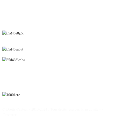
CONTACTEZ-NOUS
N° 28, rue Chunfeng, zone de développement économique et
technologique, ville de Yichun, province du Jiangxi, Chine
0086-795-2196639
sales@wonsen.cn
S'ABONNER
© Droits d'auteur - 2010-2024 : Tous droits réservés.
Plan du site
-
-
Resource