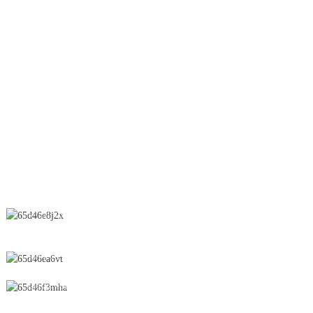
Lifter
Ligne OEB
Granulation humide
Séchoir par pulvérisation
Suppositoire
CONTACTEZ-NOUS
N° 28, rue Chunfeng, zone de développement économique et
technologique, ville de Yichun, province du Jiangxi, Chine
0086-795-2196639
sales@wonsen.cn