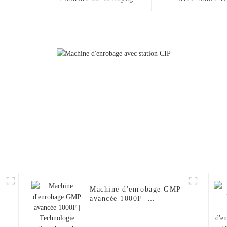
CIP automatique pour
station d'alim
conteneurs IBC
sans poussière
transport de m
en poudre, alim
automatique à
sous vid
Machine d'enrobage GMP
avancée 1000F |
Technologie d'enrobage
de précision pour la
production de comprimés