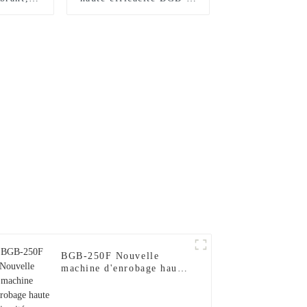
entation
cuve d'enrobage
 pour le
interchangeable
atériaux
entateur
 dosage
e
BGB-250F Nouvelle
machine d'enrobage haute
efficacité avec cuves
d'enrobage
interchangeables