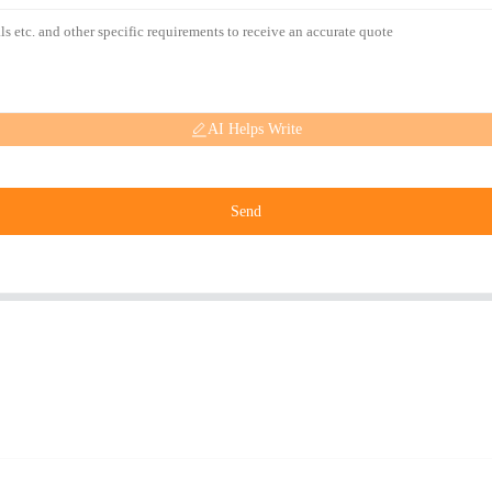
AI Helps Write
Send