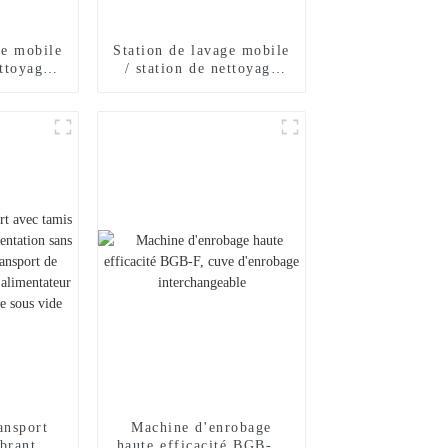
ge mobile
Station de lavage mobile
ettoyage
/ station de nettoyage
ue pour
CIP automatique pour
 IBC
conteneurs IBC
ansport
Machine d'enrobage
brant,
haute efficacité BGB-F,