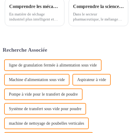
Comprendre les mécanismes du séchage en lit fluidisé : comment il améliore l’efficacité de 20 % dans les applications industrielles
Comprendre la science derrière les mélangeurs à bacs et leur impact sur la production pharmaceutique
En matière de séchage
Dans le secteur
industriel plus intelligent et
pharmaceutique, le mélange
plus rapide, le séchage en lit
précis des poudres est
fluidisé a véritablement
primordial pour garantir la
révolutionné le secteur. Du
qualité et la constance des
moins, c'est ce qu'affirme le Dr
produits.
Emily.
Recherche Associée
ligne de granulation fermée à alimentation sous vide
Machine d'alimentation sous vide
Aspirateur à vide
Pompe à vide pour le transfert de poudre
Système de transfert sous vide pour poudre
machine de nettoyage de poubelles verticales