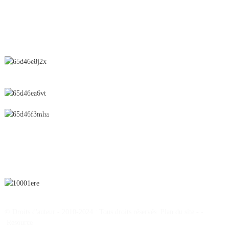
CONTACTEZ-NOUS
N° 28, rue Chunfeng, zone de développement économique et
technologique, ville de Yichun, province du Jiangxi, Chine
0086-795-2196639
sales@wonsen.cn
S'ABONNER
© Droits d'auteur - 2010-2024 : Tous droits réservés.
Plan du site
-
-
Resource