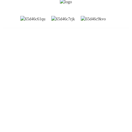
INFORMATION
À propos de nous
Expositions mondiales
Visite de l'usine
Contactez-nous
FAQ
PRODUIT