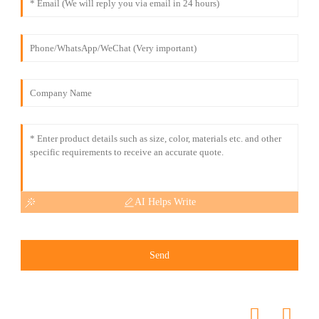
AI Helps Write
Send