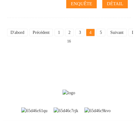
ENQUÊTE
DÉTAIL
D'abord
Précédent
1
2
3
4
5
Suivant
Der
16