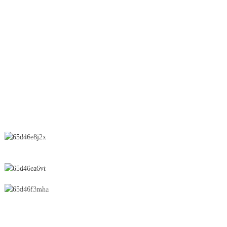
Ligne OEB
Granulation humide
Séchoir par pulvérisation
Suppositoire
CONTACTEZ-NOUS
N° 28, rue Chunfeng, zone de développement économique et
technologique, ville de Yichun, province du Jiangxi, Chine
0086-795-2196639
sales@wonsen.cn