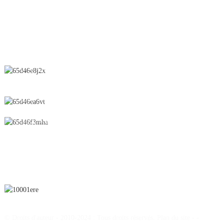
Suppositoire
CONTACTEZ-NOUS
N° 28, rue Chunfeng, zone de développement économique et
technologique, ville de Yichun, province du Jiangxi, Chine
0086-795-2196639
sales@wonsen.cn
S'ABONNER
© Droits d'auteur - 2010-2024 : Tous droits réservés.
Plan du site
-
-