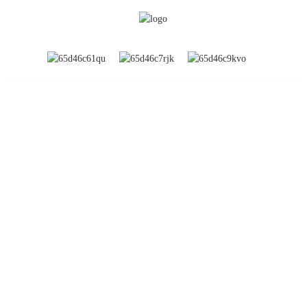
INFORMATION
À propos de nous
Expositions mondiales
Visite de l'usine
Contactez-nous
FAQ