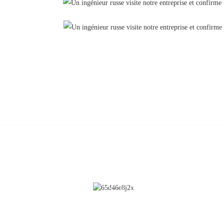
CONTACTEZ-NOUS
Nettoyage
N° 28, rue Chunfeng, zone de
développement économique et
Revêtement
technologique, ville de Yichun, prov
du Jiangxi, Chine