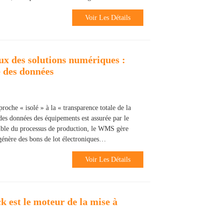
Voir Les Détails
aux des solutions numériques :
té des données
roche « isolé » à la « transparence totale de la
 des données des équipements est assurée par le
le du processus de production, le WMS gère
génère des bons de lot électroniques…
Voir Les Détails
ck est le moteur de la mise à