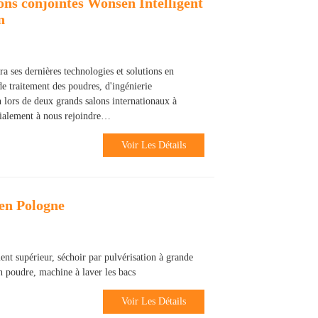
ions conjointes Wonsen Intelligent
n
a ses dernières technologies et solutions en
de traitement des poudres, d'ingénierie
n lors de deux grands salons internationaux à
ialement à nous rejoindre…
Voir Les Détails
 en Pologne
nt supérieur, séchoir par pulvérisation à grande
en poudre, machine à laver les bacs
Voir Les Détails