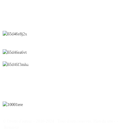
CONTACTEZ-NOUS
N° 28, rue Chunfeng, zone de développement économique et
technologique, ville de Yichun, province du Jiangxi, Chine
0086-795-2196639
sales@wonsen.cn
S'ABONNER
© Droits d'auteur - 2010-2024 : Tous droits réservés.
Plan du site
-
-
Resource