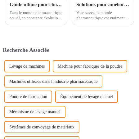
Guide ultime pour choisir le broyeur multi-mouillages adapté à votre entreprise
Solutions pour améliorer l'efficacité grâce à la technologie de levage des broyeurs à sec
Dans le monde pharmaceutique
Vous savez, le monde
actuel, en constante évolution,
pharmaceutique est vraiment à
il est crucial de veiller à ce que
la recherche de moyens plus
les matières premières soient
intelligents d'améliorer ses
broyées efficacement. Cela a un
méthodes de fabrication et
impact réel sur la qualité.
d'accroître son efficacité
globale.
Recherche Associée
Levage de machines
Machine pour fabriquer de la poudre
Machines utilisées dans l'industrie pharmaceutique
Poudre de fabrication
Équipement de levage manuel
Mécanisme de levage manuel
Systèmes de convoyage de matériaux