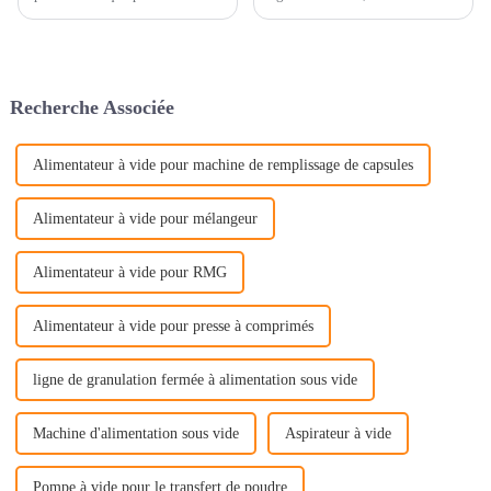
progrès, le besoin
propreté et une hygiène
d'équipements de traitement
irréprochables est primordial ;
plus intelligents et plus
il s’agit avant tout de garantir
efficaces n'a jamais été aussi
la qualité des produits.
criant. Prenons l'exemple de la
Recherche Associée
poudre.
Alimentateur à vide pour machine de remplissage de capsules
Alimentateur à vide pour mélangeur
Alimentateur à vide pour RMG
Alimentateur à vide pour presse à comprimés
ligne de granulation fermée à alimentation sous vide
Machine d'alimentation sous vide
Aspirateur à vide
Pompe à vide pour le transfert de poudre