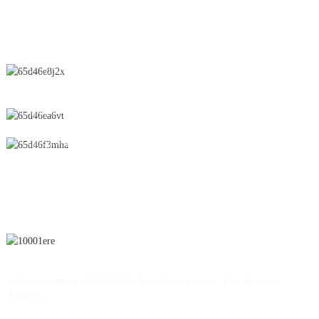
CONTACTEZ-NOUS
N° 28, rue Chunfeng, zone de développement économique et
technologique, ville de Yichun, province du Jiangxi, Chine
0086-795-2196639
sales@wonsen.cn
S'ABONNER
© Droits d'auteur - 2010-2024 : Tous droits réservés.
Plan du site
-
-
Resource