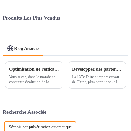
Produits Les Plus Vendus
Blog Associé
Optimisation de l'efficacité : comment le mélangeur à bacs révolutionne la fabrication pharmaceutique en 2023
Développez des partenariats internationaux : découvrez des solutions innovantes de mélange de poudres alimentaires à la Foire de Canton 2025
Vous savez, dans le monde en
La 137e Foire d'import-export
constante évolution de la
de Chine, plus connue sous le
fabrication pharmaceutique,
nom de Foire de Canton, vient
rester efficace et précis est
de se terminer. Cet événement
primordial. C'est pourquoi les
majeur a eu un impact
entreprises
considérable sur le commerce
mondial.
Recherche Associée
Séchoir par pulvérisation automatique