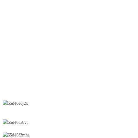
Granulation à sec
Lifter
Ligne OEB
Granulation humide
Séchoir par pulvérisation
Suppositoire
CONTACTEZ-NOUS
N° 28, rue Chunfeng, zone de développement économique et
technologique, ville de Yichun, province du Jiangxi, Chine
0086-795-2196639
sales@wonsen.cn