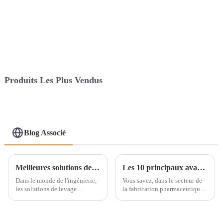
Produits Les Plus Vendus
Blog Associé
Meilleures solutions de levage automatique pour les acheteurs internationaux ?
Les 10 principaux avantages de l'utilisation d'un granulateur à sec dans la fabrication pharmaceutique
Dans le monde de l'ingénierie,
Vous savez, dans le secteur de
les solutions de levage
la fabrication pharmaceutique,
automatique révolutionnent
tout le monde recherche
véritablement de nombreux
constamment des moyens plus
secteurs. Je me souviens avoir
intelligents et plus efficaces
lu que Michael
d'accroître la production et de