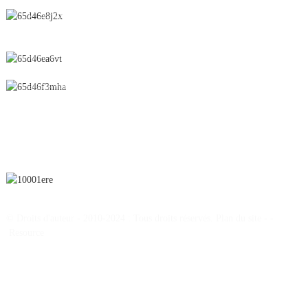
N° 28, rue Chunfeng, zone de développement économique et
technologique, ville de Yichun, province du Jiangxi, Chine
0086-795-2196639
sales@wonsen.cn
S'ABONNER
© Droits d'auteur - 2010-2024 : Tous droits réservés.
Plan du site
-
-
Resource