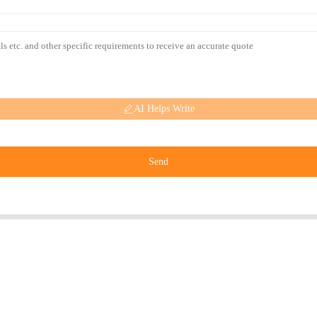
AI Helps Write
Send