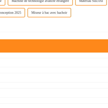
ge
Machine de technologie avancée étrangère
Matériau Sus316l
conception 2025
Mixeur à bac avec hachoir