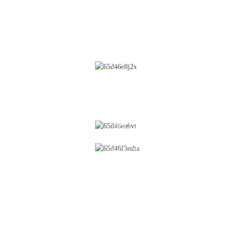
CONTACTEZ-NOUS
Nettoyage
N° 28, rue Chunfeng, zone de
développement économique et
Revêtement
technologique, ville de Yichun, prov
du Jiangxi, Chine
Lit fluidisé
0086-795-2196639
Lifter
Granulation humide
sales@wonsen.cn
Suppositoire