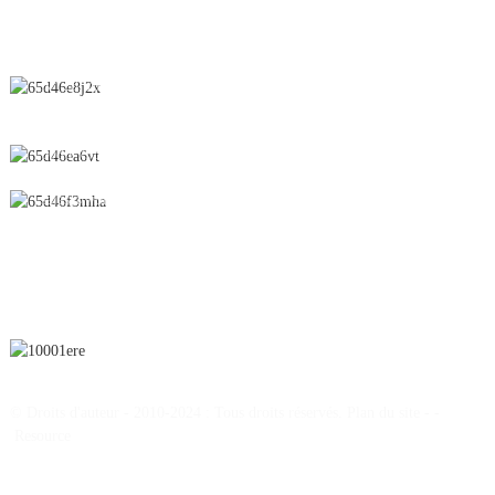
CONTACTEZ-NOUS
N° 28, rue Chunfeng, zone de développement économique et
technologique, ville de Yichun, province du Jiangxi, Chine
0086-795-2196639
sales@wonsen.cn
S'ABONNER
© Droits d'auteur - 2010-2024 : Tous droits réservés.
Plan du site
-
-
Resource