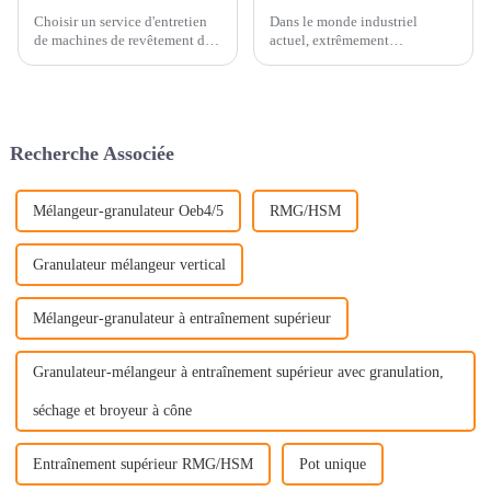
Choisir un service d'entretien
Dans le monde industriel
de machines de revêtement de
actuel, extrêmement
haute qualité est primordial
concurrentiel, il est difficile de
pour les entreprises qui
surestimer à quel point les
souhaitent assurer un
technologies de pointe
fonctionnement optimal. Des
améliorent l'efficacité de la
entreprises comme XYZ
production. Prenons l'exemple
Recherche Associée
suivant :
Mélangeur-granulateur Oeb4/5
RMG/HSM
Granulateur mélangeur vertical
Mélangeur-granulateur à entraînement supérieur
Granulateur-mélangeur à entraînement supérieur avec granulation,
séchage et broyeur à cône
Entraînement supérieur RMG/HSM
Pot unique