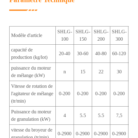
SHLG-
SHLG-
SHLG-
SHLG-
SH
Modèle d'article
100
150
200
300
4
capacité de
20-40
30-60
40-80
60-120
80-
production (kg/lot)
puissance du moteur
n
15
22
30
3
de mélange (kW)
Vitesse de rotation de
l'agitateur de mélange
0-200
0-200
0-200
0-200
0-
(tr/min)
Puissance du moteur
4
5.5
5.5
7,5
7
de granulation (kW)
vitesse du broyeur de
0-2900
0-2900
0-2900
0-2900
0-2
granulation (tr/min)