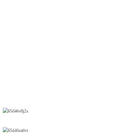
Lit fluidisé
Granulation à sec
Lifter
Ligne OEB
Granulation humide
Séchoir par pulvérisation
Suppositoire
CONTACTEZ-NOUS
N° 28, rue Chunfeng, zone de développement économique et
technologique, ville de Yichun, province du Jiangxi, Chine
0086-795-2196639