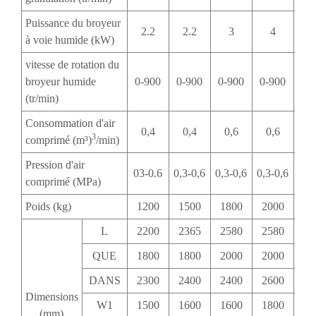
Puissance du broyeur
2.2
2.2
3
4
à voie humide (kW)
vitesse de rotation du
broyeur humide
0-900
0-900
0-900
0-900
0-
(tr/min)
Consommation d'air
0,4
0,4
0,6
0,6
0
3
comprimé (m³)
/min)
Pression d'air
03-0.6
0,3-0,6
0,3-0,6
0,3-0,6
0,3
comprimé (MPa)
Poids (kg)
1200
1500
1800
2000
22
L
2200
2365
2580
2580
26
QUE
1800
1800
2000
2000
20
DANS
2300
2400
2400
2600
26
Dimensions
W1
1500
1600
1600
1800
18
(mm)